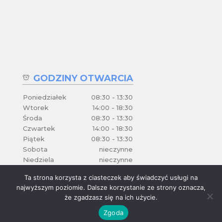
GODZINY OTWARCIA
Poniedziałek
08:30 - 13:30
Wtorek
14:00 - 18:30
Środa
08:30 - 13:30
Czwartek
14:00 - 18:30
Piątek
08:30 - 13:30
Sobota
nieczynne
Niedziela
nieczynne
Ta strona korzysta z ciasteczek aby świadczyć usługi na
najwyższym poziomie. Dalsze korzystanie ze strony oznacza,
że zgadzasz się na ich użycie.
Zgoda
D&M by
Den
Com