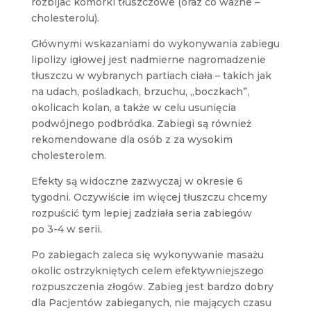
rozbijać komórki tłuszczowe (oraz co ważne –
cholesterolu).
Głównymi wskazaniami do wykonywania zabiegu
lipolizy igłowej jest nadmierne nagromadzenie
tłuszczu w wybranych partiach ciała – takich jak
na udach, pośladkach, brzuchu, „boczkach”,
okolicach kolan, a także w celu usunięcia
podwójnego podbródka. Zabiegi są również
rekomendowane dla osób z za wysokim
cholesterolem.
Efekty są widoczne zazwyczaj w okresie 6
tygodni. Oczywiście im więcej tłuszczu chcemy
rozpuścić tym lepiej zadziała seria zabiegów
po 3-4 w serii.
Po zabiegach zaleca się wykonywanie masażu
okolic ostrzykniętych celem efektywniejszego
rozpuszczenia złogów. Zabieg jest bardzo dobry
dla Pacjentów zabieganych, nie mających czasu